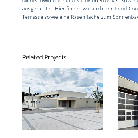
Nichtschwimmer- und Kleinkinderbecken sowie d
ausgerichtet. Hier finden wir auch den Food-Co
Terrasse sowie eine Rasenfläche zum Sonnenba
Related Projects
&
Feuerwehrgerätehaus,
MZH,
Wurmlingen
ln