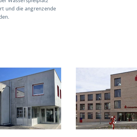
er Wasserspielplatz
urt und die angrenzende
den.
Neubau
Neubau Pfl
Kreissparkasse,
Elias-Schre
Trossingen
Tuttli