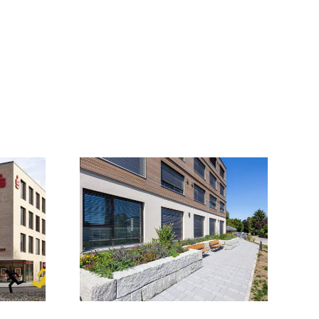
egeheim
Sanierung &
nk-Haus,
Erweiterung MZH,
ngen
Fluorn-Winzeln