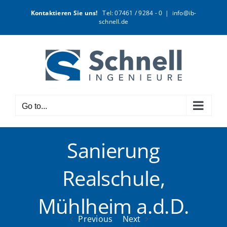
Skip
Kontaktieren Sie uns!
Tel: 07461 / 9284 - 0
|
info@ib-
to
schnell.de
content
Go to...
Sanierung
Realschule,
Mühlheim a.d.D.
Previous
Next