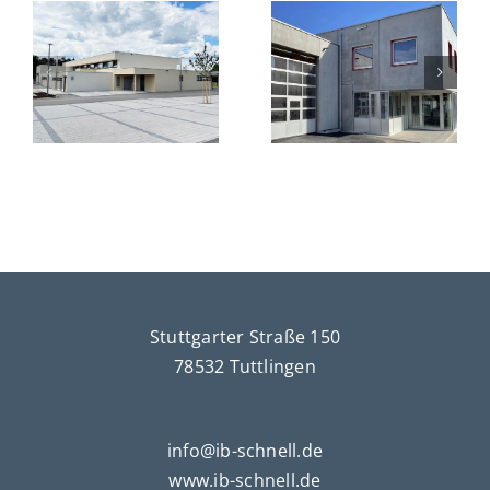
&
g
Neubau
Feuerwehrgerätehaus,
Kreissparkas
Wurmlingen
Trossingen
Stuttgarter Straße 150
78532 Tuttlingen
info@ib-schnell.de
www.ib-schnell.de